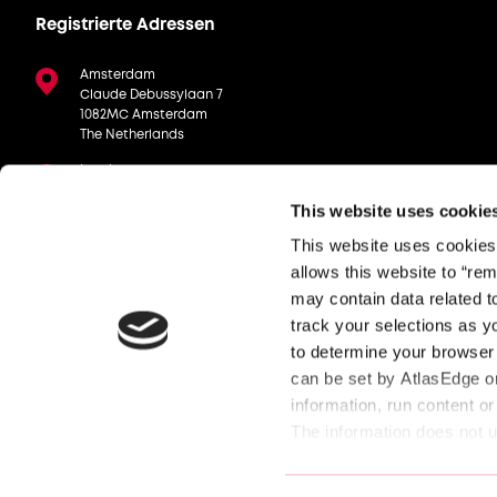
Registrierte Adressen
Amsterdam
Claude Debussylaan 7
1082MC Amsterdam
The Netherlands
London
Manning House, 22 Carlisle Pl,
This website uses cookie
London, SW1P 1JA
This website uses cookies, 
Stuttgart
Schickardstraße 19, 71034 Böblingen
allows this website to “rem
Germany
may contain data related to
track your selections as y
to determine your browser 
can be set by AtlasEdge or
information, run content or
The information does not us
experience. Because we res
© AtlasEdge Data Centres. All rights reserved.
cookies. Check out the dif