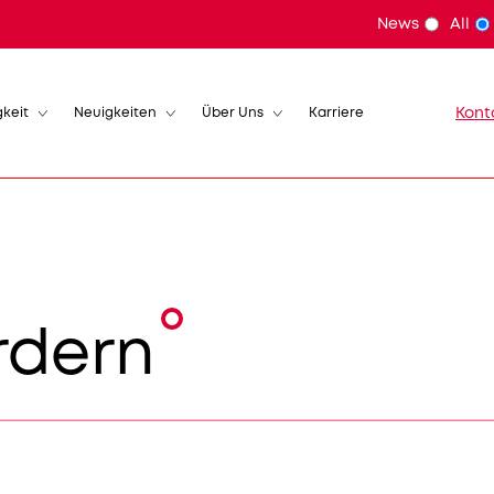
News
All
gkeit
Neuigkeiten
Über Uns
Karriere
Kont
rdern