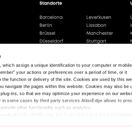
Standorte
Barcelona
Leverkusen
Berlin
Lissabon
Brüssel
Manchester
Düsseldorf
Stuttgart
Hamburg
Wien
s
which assign a unique identification to your computer or mobile d
ember” your actions or preferences over a period of time, or it 
 the function or delivery of the site. Cookies are used by this web
ou navigate the pages within this website. Cookies may also be u
plug-ins, so that we may optimize your experience on our websit
 in some cases by third party services AtlasEdge allows to prese
 provide other functionality such as analytics.
ually directly identify you, but it can give you a more personali
pect your right to privacy, you can choose not to allow some ty
Legal
Datenschutz u
Erklärung zum Gesetz
ferent category headings below to find out more and change our d